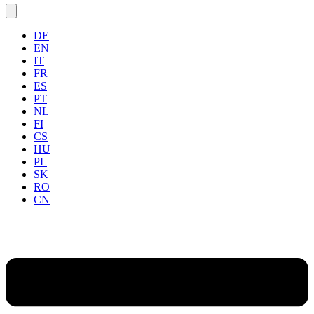
DE
EN
IT
FR
ES
PT
NL
FI
CS
HU
PL
SK
RO
CN