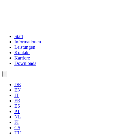
Start
Informationen
Leistungen
Kontakt
Karriere
Downloads
DE
EN
IT
FR
ES
PT
NL
FI
CS
HU