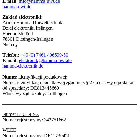
E-mail:
info@hamma-uwt.de
hamma-uwt.de
Zakład elektroniki:
Armin Hamma Umwelttechnik
Dział elektroniki Irslingen
Friedhofstraße 1
78661 Dietingen-Irslingen
Niemcy
Telefon:
+49 (0) 7461 / 96599-50
E-mail:
elektronik@hamma-uwt.de
hamma-elektronik.de
Numer
identyfikacji podatkowej
:
Numer identyfikacji podatkowej zgodnie z § 27 a ustawy o podatku
od sprzedaży: DE813445660
Właściwy sąd lokalny: Tuttlingen
————————————————————————————
Numer D-U-N-S®
Numer rejestracyjny: 342751662
WEEE
Numer rejestracyjny: DE11730451